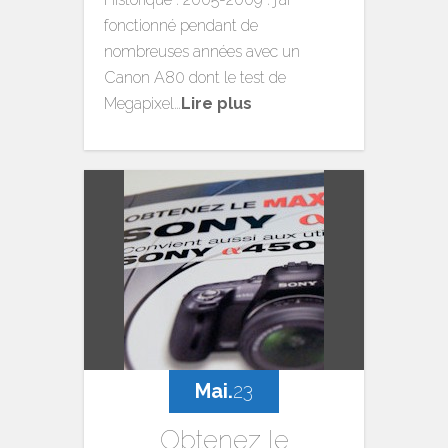
fonctionné pendant de
nombreuses années avec un
Canon A80 dont le test de
Megapixel…
Lire plus
Mai.
23
Obtenez le