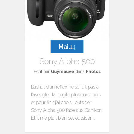
Mai.
14
Sony Alpha 500
Ecrit par
Guymauve
dans
Photos
L’achat d’un reflex ne se fait pas à
l’aveugle. J’ai cogité plusieurs mois
et pour finir j’ai choisi l’outsider
Sony Alpha 500 face aux Canikon.
Et il me plaît bien cet outsider …