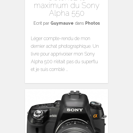
maximum du Sony
Alpha 550
Ecrit par
Guymauve
dans
Photos
Léger compte-rendu de mon
dernier achat photographique. Un
livre pour apprivoiser mon Sony
Alpha 500 n’était pas du superflu
et je suis comblé …