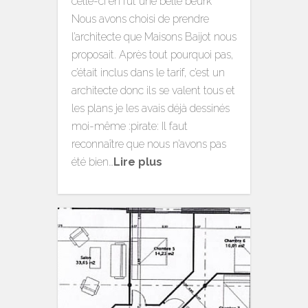
celle-ci en fut une belle beurk
Nous avons choisi de prendre
l’architecte que Maisons Baijot nous
proposait. Après tout pourquoi pas,
c’était inclus dans le tarif, c’est un
architecte donc ils se valent tous et
les plans je les avais déjà dessinés
moi-même :pirate: Il faut
reconnaître que nous n’avons pas
été bien…
Lire plus