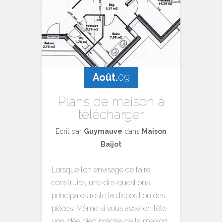
Août.
09
Plans de maison à
télécharger
Ecrit par
Guymauve
dans
Maison
Baijot
Lorsque l’on envisage de faire
construire, une des questions
principales reste la disposition des
pièces. Même si vous avez en tête
une idée bien précise de la maison