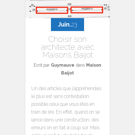
Juin.
23
Choisir son
architecte avec
Maisons Baijot
Ecrit par
Guymauve
dans
Maison
Baijot
Un des articles que j’appréhendais
le plus est sans contestation
possible celui que vous êtes en
train de lire. En effet, quand on se
lance dans une construction, des
erreurs on en fait à coup sûr. Mais