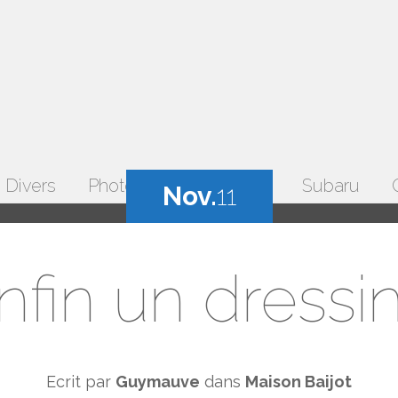
Divers
Photos
Temps libre
Subaru
Nov.
11
nfin un dressi
Ecrit par
Guymauve
dans
Maison Baijot