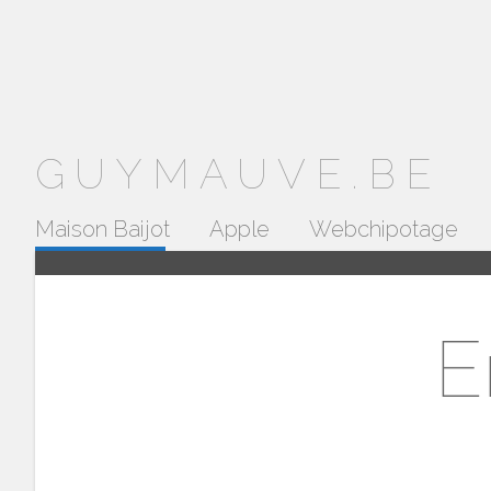
GUYMAUVE.BE
Maison Baijot
Apple
Webchipotage
E