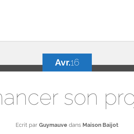
Avr.
16
nancer son pro
Ecrit par
Guymauve
dans
Maison Baijot