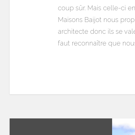
coup sûr. Mais celle-ci e
Maisons Baijot nous propos
architecte donc ils se val
faut reconnaître que nou