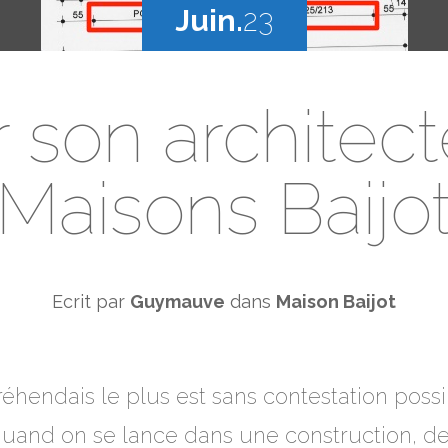
Juin.
23
r son architec
Maisons Baijo
Ecrit par
Guymauve
dans
Maison Baijot
réhendais le plus est sans contestation poss
, quand on se lance dans une construction, de