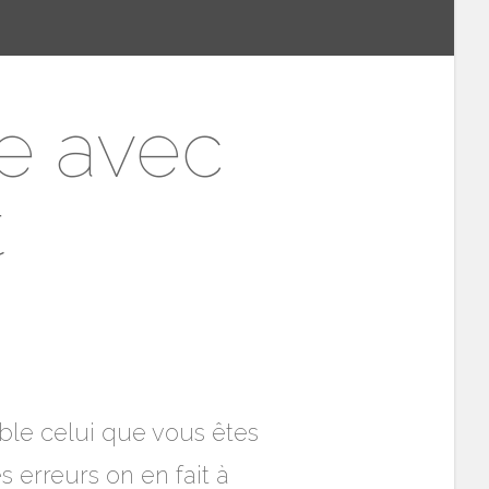
te avec
t
ible celui que vous êtes
s erreurs on en fait à