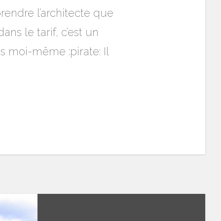
rendre l’architecte que
ns le tarif, c’est un
és moi-même :pirate: Il