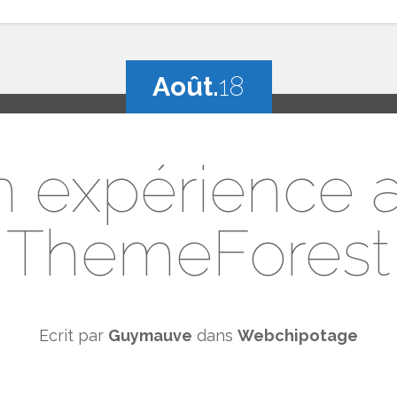
Août.
18
 expérience 
ThemeForest
Ecrit par
Guymauve
dans
Webchipotage