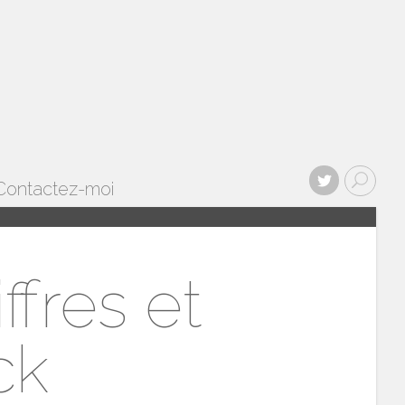
Contactez-moi
fres et
ck