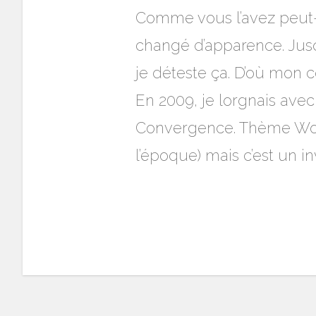
Comme vous l’avez peut-ê
changé d’apparence. Jusq
je déteste ça. D’où mon 
En 2009, je lorgnais av
Convergence. Thème Word
l’époque) mais c’est un 