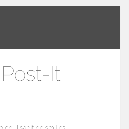
Post-It
g. Il s’agit de smilies