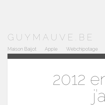
GUYMAUVE.BE
Maison Baijot
Apple
Webchipotage
2012 en
j