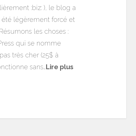
rement :biz: ), le blog a
 été légèrement forcé et
 Résumons les choses :
dPress qui se nomme
s très cher (25$ à
onctionne sans…
Lire plus