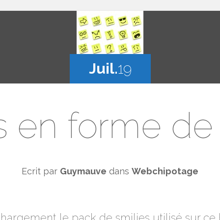
Juil.
19
s en forme de 
Ecrit par
Guymauve
dans
Webchipotage
argement le pack de smilies utilisé sur ce blo