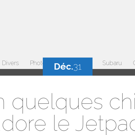
Divers
Photos
Temps libre
Subaru
Déc.
31
 quelques chif
’adore le Jetpa