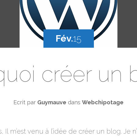
Fév.
15
uoi créer un 
Ecrit par
Guymauve
dans
Webchipotage
, Il m’est venu à l’idée de créer un blog. Je 