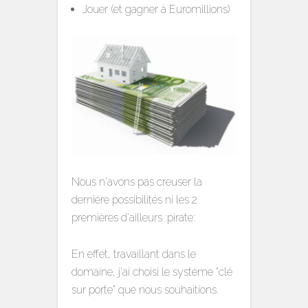
Jouer (et gagner à Euromillions)
Nous n'avons pas creuser la
dernière possibilités ni les 2
premières d'ailleurs :pirate:
En effet, travaillant dans le
domaine, j'ai choisi le système "clé
sur porte" que nous souhaitions.