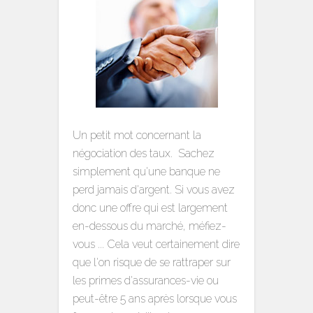
Un petit mot concernant la
négociation des taux. Sachez
simplement qu'une banque ne
perd jamais d'argent. Si vous avez
donc une offre qui est largement
en-dessous du marché, méfiez-
vous ... Cela veut certainement dire
que l'on risque de se rattraper sur
les primes d'assurances-vie ou
peut-être 5 ans après lorsque vous