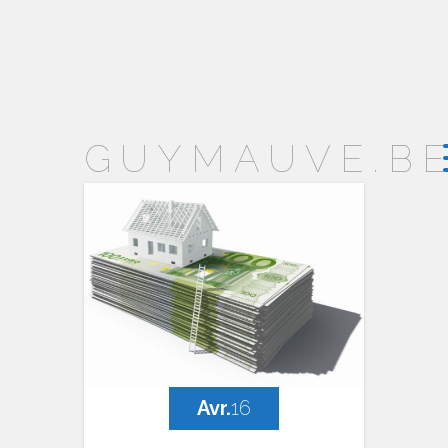
GUYMAUVE.B
Avr.
16