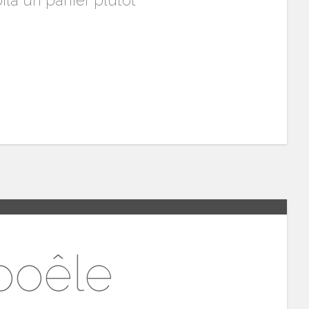
là un panier plutôt
poêle