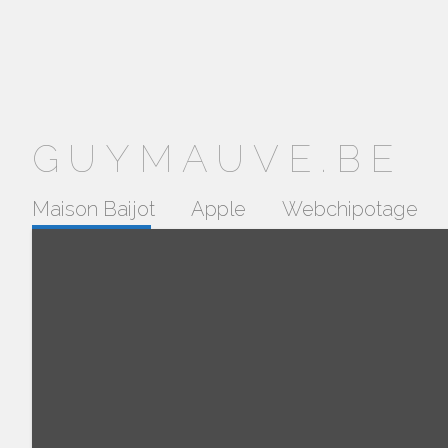
GUYMAUVE.BE
Maison Baijot
Apple
Webchipotage