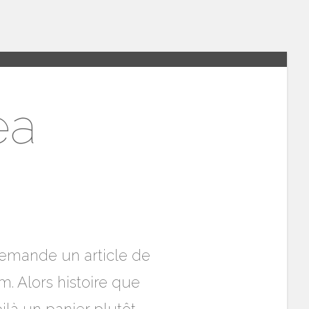
ea
e demande un article de
m. Alors histoire que