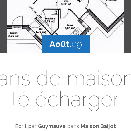
Août.
09
ans de maiso
télécharger
Ecrit par
Guymauve
dans
Maison Baijot