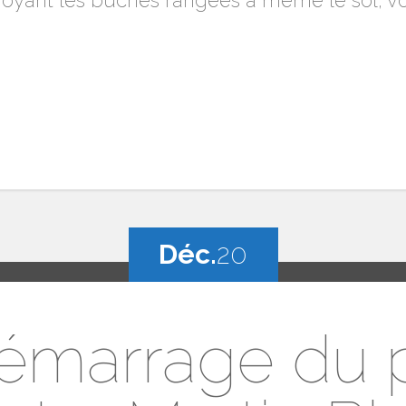
yant les buches rangées à même le sol, voi
Déc.
20
démarrage du 