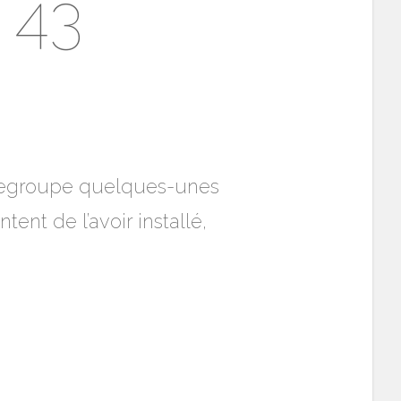
 43
 je regroupe quelques-unes
ent de l’avoir installé,