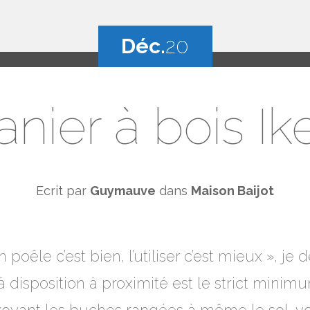
Déc.
20
anier à bois Ik
Ecrit par
Guymauve
dans
Maison Baijot
un poêle c’est bien, l’utiliser c’est mieux », j
à disposition à proximité est le strict minimu