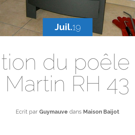
Juil.
19
lation du poêle
Martin RH 43
Ecrit par
Guymauve
dans
Maison Baijot