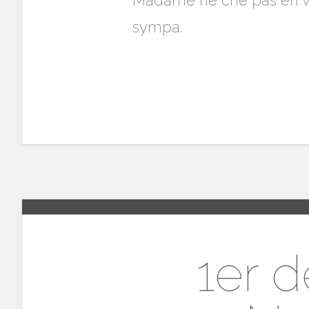
Madame ne crie pas en vo
sympa.
1er 