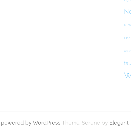
Ne
Nint
Plan
main
ta
W
y powered by WordPress
Theme: Serene by
Elegant