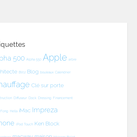
iquettes
Apple
pha 500
Alpha 550
arbre
hitecte
Blog
Blitz
bouleaux
Calendrier
hauffage
Clé sur porte
truction
Diffuseur
Dock
Dressing
Financement
Impreza
iMac
 Fong
Hella
hone
Ken Block
iPod Touch
macway
maison
tsphere
Maisons Baijot