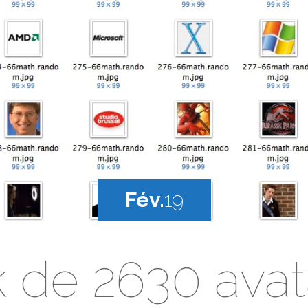
Fév.
19
 de 2630 avat