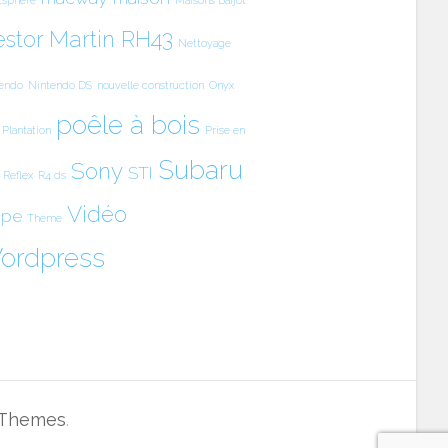
stor Martin RH43
Nettoyage
endo
Nintendo DS
nouvelle construction
Onyx
poêle à bois
Plantation
Prise en
Subaru
Sony
STI
 Reflex
R4 ds
Vidéo
upe
Thème
ordpress
 Themes
.