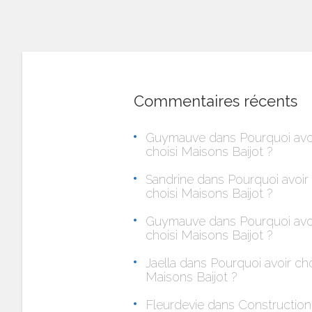
Commentaires récents
Guymauve
dans
Pourquoi avo
choisi Maisons Baijot ?
Sandrine
dans
Pourquoi avoir
choisi Maisons Baijot ?
Guymauve
dans
Pourquoi avo
choisi Maisons Baijot ?
Jaella
dans
Pourquoi avoir cho
Maisons Baijot ?
Fleurdevie
dans
Construction