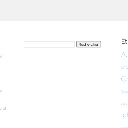
Ét
Rechercher :
Al
ir
arc
C
ir
Cons
Gary
isi
ip
Ligh