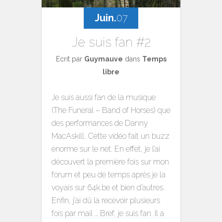
Juin.
07
Je suis fan #2
Ecrit par
Guymauve
dans
Temps
libre
Je suis aussi fan de la musique
(The Funeral – Band of Horses) que
des performances de Danny
MacAskill. Cette vidéo fait un buzz
énorme sur le net. En effet, je l’ai
découvert la première fois sur mon
forum et peu de temps après je la
voyais sur 64k.be et bien d’autres.
Enfin, j’ai dû la recevoir plusieurs
fois par mail … Bref, je suis fan. Il a