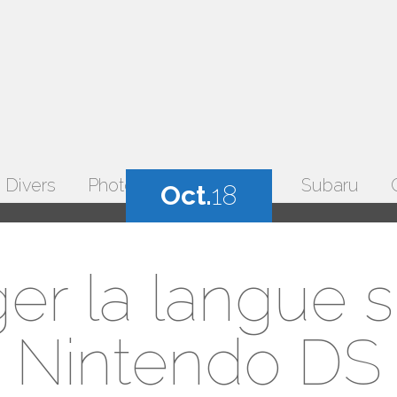
Divers
Photos
Temps libre
Subaru
Oct.
18
er la langue s
Nintendo DS