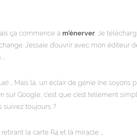
mais ça commence à
m’énerver
. Je télécharg
change. J’essaie d’ouvrir avec mon éditeur de
 …
ue) … Mais là, un éclair de génie (ne soyons 
en sur Google, c’est que c’est tellement simp
 suivez toujours ?
retirant la carte R4 et là miracle …