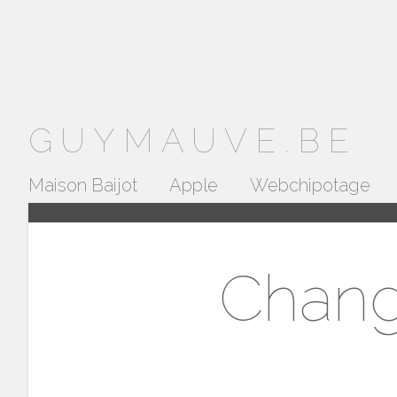
GUYMAUVE.BE
Maison Baijot
Apple
Webchipotage
Chang