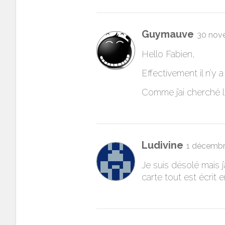
Guymauve
30 nov
Hello Fabien,
Effectivement il n’y 
Comme j’ai cherché 
Ludivine
1 décembr
Je suis désolé mais j
carte tout est écrit e