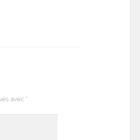
qués avec
*