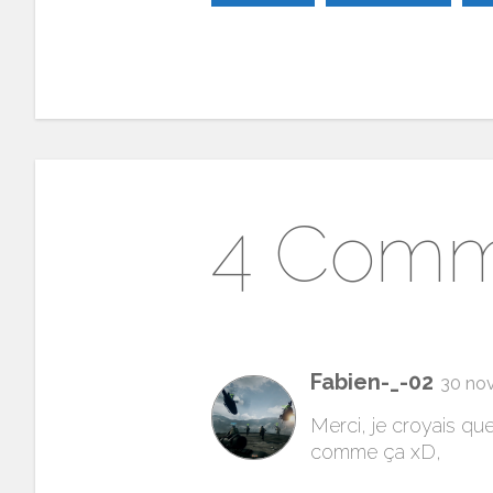
4 Comm
Fabien-_-02
30 no
Merci, je croyais que
comme ça xD,