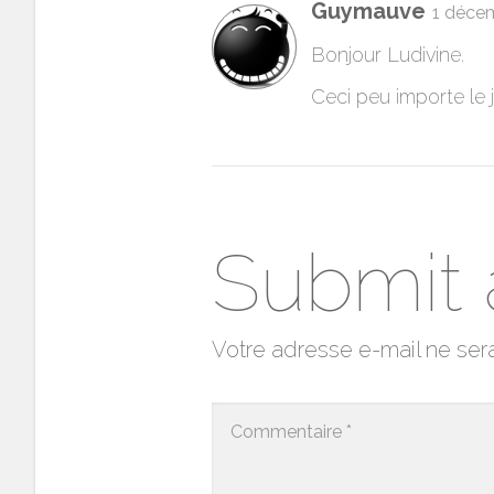
Guymauve
1 déce
Bonjour Ludivine.
Ceci peu importe le j
Submit
Votre adresse e-mail ne ser